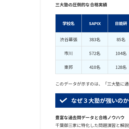
三大塾の圧倒的な合格実績
学校名
SAPIX
日能研
渋谷幕張
383名
85名
市川
572名
104名
東邦
410名
128名
このデータが示すのは、「三大塾に通
なぜ３大塾が強いのか
豊富な過去問データと合格ノウハウ
千葉御三家に特化した問題演習と解説