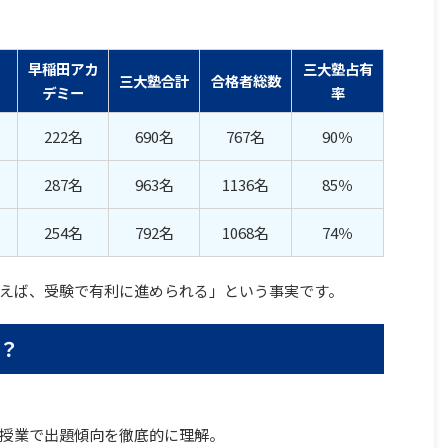
早稲田アカ
三大塾占有
三大塾合計
合格者総数
デミー
率
222名
690名
767名
90％
287名
963名
1136名
85％
254名
792名
1068名
74％
えば、受験で有利に進められる」という事実です。
？
授業で出題傾向を徹底的に理解。