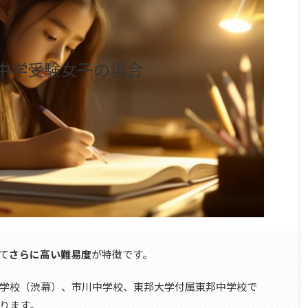
中学受験女子の場合
て
さらに高い難易度
が特徴です。
学校（渋幕）、市川中学校、東邦大学付属東邦中学校で
ります。